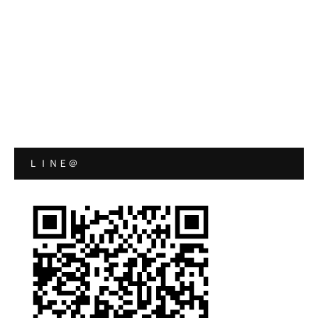
ＬＩＮＥ＠