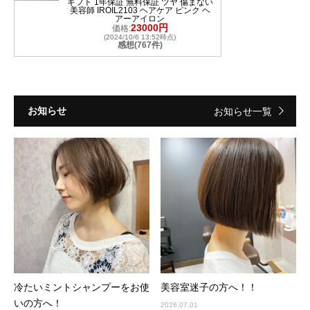
ギフト 1年保証 無料保証 ツヤ 傷まない
美容師 IROIL2103 ヘアケア ピンク ヘ
アーアイロン
23000円
価格:
(2024/10/6 13:52時点)
感想(767件)
お知らせ
お知らせ一覧
冷たいミントシャンプーをお使
美容室迷子の方へ！！
いの方へ！
2026.07.01